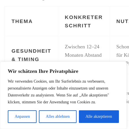
KONKRETER
THEMA
NUT
SCHRITT
Zwischen 12–24
Scho
GESUNDHEIT
Monaten Abstand
für K
& TIMING
prüfen
und P
Wir schätzen Ihre Privatsphäre
Wir verwenden Cookies, um Ihr Surferlebnis zu verbessern,
Elterngeld,
personalisierte Anzeigen oder Inhalte einzusetzen und unseren
Kindergeld,
Siche
Datenverkehr zu analysieren. Wenn Sie auf „Alle akzeptieren"
FINANZEN
Wohngeld
Liquid
klicken, stimmen Sie der Anwendung von Cookies zu.
kalkulieren
Anpassen
Alles ablehnen
Alle akzeptieren