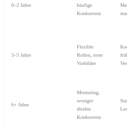
0–2 Jahre
häufige
Mei
Konkurrenz
sta
Flexible
Koo
3–5 Jahre
Rollen, erste
frü
Vorbilder
Ve
Mentoring,
weniger
Sta
6+ Jahre
direkte
Ler
Konkurrenz