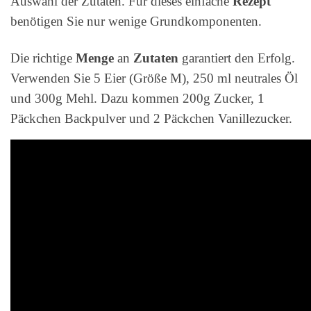
Auswahl der Zutaten. Für dieses einfache
Rezept
benötigen Sie nur wenige Grundkomponenten.
Die richtige
Menge
an
Zutaten
garantiert den Erfolg.
Verwenden Sie 5 Eier (Größe M), 250 ml neutrales Öl
und 300g Mehl. Dazu kommen 200g Zucker, 1
Päckchen Backpulver und 2 Päckchen Vanillezucker.