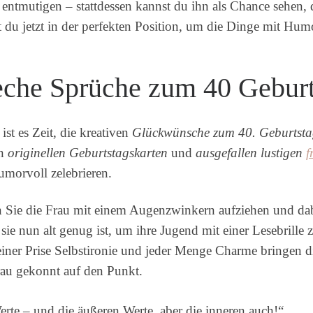
entmutigen – stattdessen kannst du ihn als Chance sehen, 
t du jetzt in der perfekten Position, um die Dinge mit Hu
freche Sprüche zum 40 Gebur
ist es Zeit, die kreativen
Glückwünsche zum 40. Geburtst
an
originellen Geburtstagskarten
und
ausgefallen lustigen
f
umorvoll zelebrieren.
n Sie die Frau mit einem Augenzwinkern aufziehen und dab
 sie nun alt genug ist, um ihre Jugend mit einer Lesebrille 
t einer Prise Selbstironie und jeder Menge Charme bringen 
au gekonnt auf den Punkt.
erte – und die äußeren Werte, aber die inneren auch!“