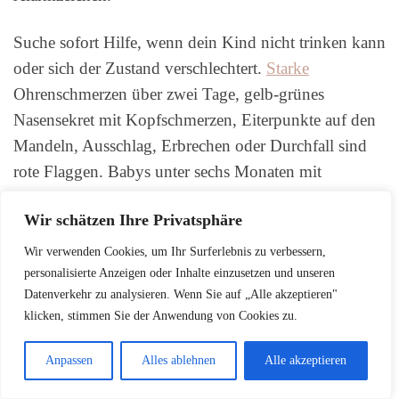
Suche sofort Hilfe, wenn dein Kind nicht trinken kann
oder sich der Zustand verschlechtert.
Starke
Ohrenschmerzen über zwei Tage, gelb-grünes
Nasensekret mit Kopfschmerzen, Eiterpunkte auf den
Mandeln, Ausschlag, Erbrechen oder Durchfall sind
rote Flaggen. Babys unter sechs Monaten mit
Infektzeichen solltest du grundsätzlich ärztlich zeigen.
Wir schätzen Ihre Privatsphäre
Merke:
Wenn du
Kinderkrankheiten
Wir verwenden Cookies, um Ihr Surferlebnis zu verbessern,
erkennen
willst, dokumentiere Fieberverlauf,
personalisierte Anzeigen oder Inhalte einzusetzen und unseren
Datenverkehr zu analysieren. Wenn Sie auf „Alle akzeptieren"
Atmung, Trinkmenge und Windelanzahl.
klicken, stimmen Sie der Anwendung von Cookies zu.
Praxis-Tipp:
Bei
Baby erkältet schreit ganze
Nacht
hilft ein kühler, feuchter Raum und Nähe
Anpassen
Alles ablehnen
Alle akzeptieren
– doch bei Warnzeichen zählt zügige