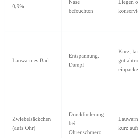
Nase
Liegen o
0,9%
befeuchten
konservi
Kurz, l
Entspannung,
Lauwarmes Bad
gut abtr
Dampf
einpack
Drucklinderung
Zwiebelsäckchen
Lauwarm
bei
(aufs Ohr)
kurz auf
Ohrenschmerz