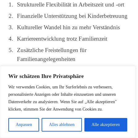
Strukturelle Flexibilität in Arbeitszeit und -ort
Finanzielle Unterstützung bei Kinderbetreuung
Kultureller Wandel hin zu mehr Verständnis
Karriereentwicklung trotz Familienzeit
Zusätzliche Freistellungen für
Familienangelegenheiten
Wir schätzen Ihre Privatsphäre
LESETIPP:
Arbeit und Kinder 2026
Wir verwenden Cookies, um Ihr Surferlebnis zu verbessern,
gemeinsam schaffen: Praktische
personalisierte Anzeigen oder Inhalte einzusetzen und unseren
Ratschläge für Sie
Datenverkehr zu analysieren. Wenn Sie auf „Alle akzeptieren"
klicken, stimmen Sie der Anwendung von Cookies zu.
Unternehmen, die diese Aspekte ernst nehmen,
positionieren sich als attraktive Arbeitgeber für
Anpassen
Alles ablehnen
Alle akzeptieren
qualifizierte Fachkräfte mit Familie.