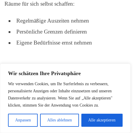
Räume für sich selbst schaffen:
Regelmäßige Auszeiten nehmen
Persönliche Grenzen definieren
Eigene Bedürfnisse ernst nehmen
Strategien zur Stressbewältigung
Wir schätzen Ihre Privatsphäre
Wir verwenden Cookies, um Ihr Surferlebnis zu verbessern,
Effektive Stressbewältigung kann die
personalisierte Anzeigen oder Inhalte einzusetzen und unseren
Beziehungsqualität verbessern:
Datenverkehr zu analysieren. Wenn Sie auf „Alle akzeptieren"
klicken, stimmen Sie der Anwendung von Cookies zu.
Professionelle Beratung in Anspruch nehmen
Anpassen
Alles ablehnen
Alle akzeptieren
Entspannungstechniken erlernen