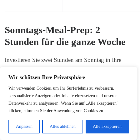
Sonntags-Meal-Prep: 2
Stunden für die ganze Woche
Investieren Sie zwei Stunden am Sonntag in Ihre
Wochenvorbereitung. Diese Zeit zahlt sich während
Wir schätzen Ihre Privatsphäre
der Woche mehrfach aus. Beginnen Sie mit dem
Waschen und Schneiden von Gemüse für die ersten
Wir verwenden Cookies, um Ihr Surferlebnis zu verbessern,
drei Tage.
personalisierte Anzeigen oder Inhalte einzusetzen und unseren
Datenverkehr zu analysieren. Wenn Sie auf „Alle akzeptieren"
klicken, stimmen Sie der Anwendung von Cookies zu.
Kochen Sie Grundzutaten in größeren Mengen vor.
Quinoa, brauner Reis oder Süßkartoffeln lassen sich
Anpassen
Alles ablehnen
Alle akzeptieren
problemlos portionieren und einfrieren. Bereiten Sie
auch Proteinquellen wie gekochte Eier oder