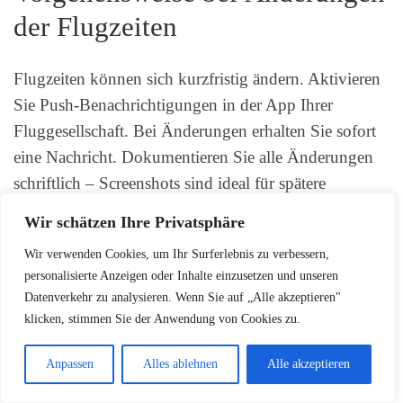
der Flugzeiten
Flugzeiten können sich kurzfristig ändern. Aktivieren
Sie Push-Benachrichtigungen in der App Ihrer
Fluggesellschaft. Bei Änderungen erhalten Sie sofort
eine Nachricht. Dokumentieren Sie alle Änderungen
schriftlich – Screenshots sind ideal für spätere
Verspätungsentschädigung
-Anträge.
Wir schätzen Ihre Privatsphäre
Prüfen Sie 24 Stunden vor Abflug nochmals alle
Wir verwenden Cookies, um Ihr Surferlebnis zu verbessern,
personalisierte Anzeigen oder Inhalte einzusetzen und unseren
Flugdaten. Bei erheblichen Zeitänderungen steht
Datenverkehr zu analysieren. Wenn Sie auf „Alle akzeptieren"
Ihnen möglicherweise bereits ein Ausgleichsanspruch
klicken, stimmen Sie der Anwendung von Cookies zu.
zu. Informieren Sie sich über Ihre Fluggastrechte und
handeln Sie proaktiv.
Anpassen
Alles ablehnen
Alle akzeptieren