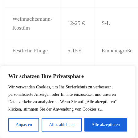
Weihnachtsmann-
12-25 €
S-L
Kostüm
Festliche Fliege
5-15 €
Einheitsgröße
Rentier-Geweih
7-18 €
Einheitsgröße
Wir schätzen Ihre Privatsphäre
Wir verwenden Cookies, um Ihr Surferlebnis zu verbessern,
personalisierte Anzeigen oder Inhalte einzusetzen und unseren
Mit diesen festlichen Accessoires wird Ihr Haustier
Datenverkehr zu analysieren. Wenn Sie auf „Alle akzeptieren"
zum Hingucker auf jeder Weihnachtsfeier. Der
klicken, stimmen Sie der Anwendung von Cookies zu.
Familienlook komplett
mit Vierbeiner sorgt für
unvergessliche Momente und zeigt, dass auch unsere
Anpassen
Alles ablehnen
Alle akzeptieren
tierischen Freunde ein wichtiger Teil der