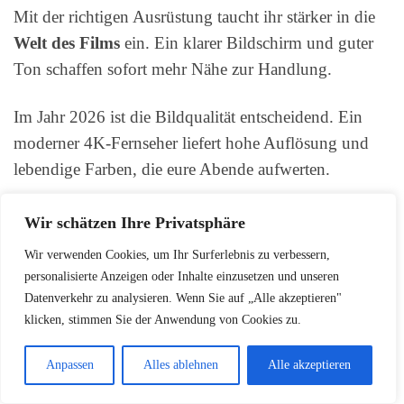
Mit der richtigen Ausrüstung taucht ihr stärker in die
Welt des Films
ein. Ein klarer Bildschirm und guter
Ton schaffen sofort mehr Nähe zur Handlung.
Im Jahr 2026 ist die Bildqualität entscheidend. Ein
moderner 4K-Fernseher liefert hohe Auflösung und
lebendige Farben, die eure Abende aufwerten.
Über die letzten
Jahren
haben sich Standards für
Wir schätzen Ihre Privatsphäre
Heimkino-Systeme deutlich verbessert. Streaming,
Wir verwenden Cookies, um Ihr Surferlebnis zu verbessern,
HDR und schnellere Bildwiederholraten sorgen für
personalisierte Anzeigen oder Inhalte einzusetzen und unseren
flüssige Wiedergabe von
filme
in Kinoqualität.
Datenverkehr zu analysieren. Wenn Sie auf „Alle akzeptieren"
klicken, stimmen Sie der Anwendung von Cookies zu.
Achtet außerdem auf eine starke Soundanlage. Ein
Anpassen
Alles ablehnen
Alle akzeptieren
gutes 2.1- oder 5.1-Setup stärkt Dialoge und
Atmosphäre und macht jeden
film
intensiver.