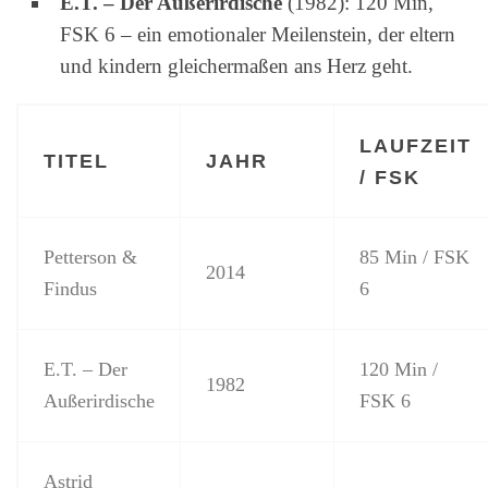
E.T. – Der Außerirdische
(1982): 120 Min,
FSK 6 – ein emotionaler Meilenstein, der eltern
und kindern gleichermaßen ans Herz geht.
LAUFZEIT
TITEL
JAHR
/ FSK
Petterson &
85 Min / FSK
2014
Findus
6
E.T. – Der
120 Min /
1982
Außerirdische
FSK 6
Astrid