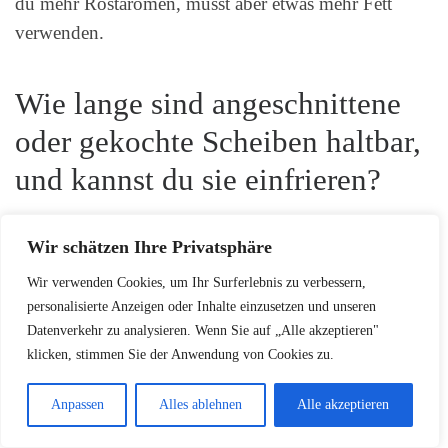
du mehr Röstaromen, musst aber etwas mehr Fett
verwenden.
Wie lange sind angeschnittene
oder gekochte Scheiben haltbar,
und kannst du sie einfrieren?
Im Kühlschrank hält sich das gebratene Produkt etwa
Wir schätzen Ihre Privatsphäre
3–4 Tage in luftdichter Verpackung. Zum Einfrieren
eignen sich angebratene oder vollständig durchgegarte
Wir verwenden Cookies, um Ihr Surferlebnis zu verbessern,
Scheiben: Gefriergeeignet bis zu 3 Monate. Auftauen
personalisierte Anzeigen oder Inhalte einzusetzen und unseren
Datenverkehr zu analysieren. Wenn Sie auf „Alle akzeptieren"
im Kühlschrank und vor dem Servieren gut erhitzen.
klicken, stimmen Sie der Anwendung von Cookies zu.
Welche einfachen
Anpassen
Alles ablehnen
Alle akzeptieren
Kombinationen sind schnell und