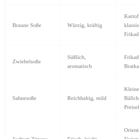
Kartof
Braune Soße
Würzig, kräftig
klassi
Frikad
Süßlich,
Frikad
Zwiebelsoße
aromatisch
Bratka
Kleine
Sahnesoße
Reichhaltig, mild
Bällch
Preise
Orient
Joghurt-Zitrone
Frisch, leicht
Varian