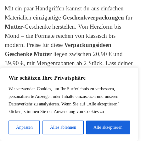
Mit ein paar Handgriffen kannst du aus einfachen
Materialien einzigartige
Geschenkverpackungen
für
Mutter
-Geschenke herstellen. Von Herzform bis
Mond – die Formate reichen von klassisch bis
modern. Preise für diese
Verpackungsideen
Geschenke Mutter
liegen zwischen 20,90 € und
39,90 €, mit Mengenrabatten ab 2 Stück. Lass deiner
Kreativität freien Lauf und mache das Verschenken
Wir schätzen Ihre Privatsphäre
zum besonderen Erlebnis!
Wir verwenden Cookies, um Ihr Surferlebnis zu verbessern,
personalisierte Anzeigen oder Inhalte einzusetzen und unseren
Herzförmige Geschenkboxen
Datenverkehr zu analysieren. Wenn Sie auf „Alle akzeptieren"
Runde Geschenkschachteln
klicken, stimmen Sie der Anwendung von Cookies zu.
Achteckige Präsentverpackungen
Anpassen
Alles ablehnen
Alle akzeptieren
Mondförmige Geschenkhüllen