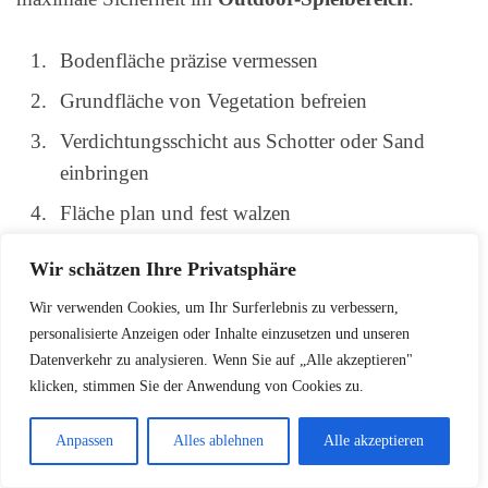
Bodenfläche präzise vermessen
Grundfläche von Vegetation befreien
Verdichtungsschicht aus Schotter oder Sand
einbringen
Fläche plan und fest walzen
Wir schätzen Ihre Privatsphäre
Schritt-für-Schritt-Anleitung
Wir verwenden Cookies, um Ihr Surferlebnis zu verbessern,
personalisierte Anzeigen oder Inhalte einzusetzen und unseren
Datenverkehr zu analysieren. Wenn Sie auf „Alle akzeptieren"
Die Installation der Gummimatten erfordert Sorgfalt
klicken, stimmen Sie der Anwendung von Cookies zu.
und Präzision. Folgen Sie diesen Schritten für einen
perfekten
Gummifallschutz
:
Anpassen
Alles ablehnen
Alle akzeptieren