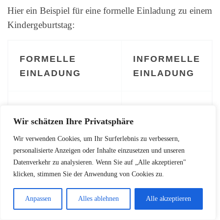
Hier ein Beispiel für eine formelle Einladung zu einem
Kindergeburtstag:
FORMELLE
INFORMELLE
EINLADUNG
EINLADUNG
„Wir laden Sie herzlich
„Hey! Max wird
Wir schätzen Ihre Privatsphäre
zu Maxs 10. Geburtstag
10 und feiert am
ein. Wir feiern am 15.
15.5. ab 14 Uhr.
Wir verwenden Cookies, um Ihr Surferlebnis zu verbessern,
personalisierte Anzeigen oder Inhalte einzusetzen und unseren
Mai ab 14 Uhr mit
Komm vorbei und
Datenverkehr zu analysieren. Wenn Sie auf „Alle akzeptieren"
Kaffee und Kuchen bei
bring gute Laune
klicken, stimmen Sie der Anwendung von Cookies zu.
uns zuhause.“
mit!“
Anpassen
Alles ablehnen
Alle akzeptieren
Förmliche Anrede,
Lockerer Ton,