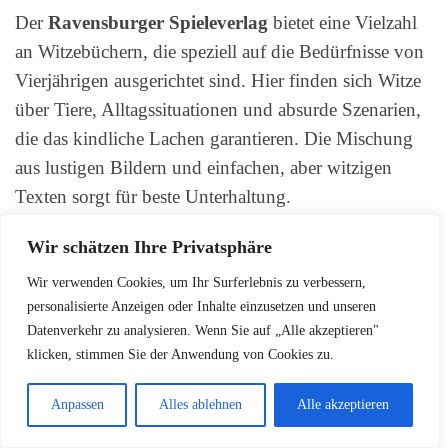
Der
Ravensburger Spieleverlag
bietet eine Vielzahl
an Witzebüchern, die speziell auf die Bedürfnisse von
Vierjährigen ausgerichtet sind. Hier finden sich Witze
über Tiere, Alltagssituationen und absurde Szenarien,
die das kindliche Lachen garantieren. Die Mischung
aus lustigen Bildern und einfachen, aber witzigen
Texten sorgt für beste Unterhaltung.
Wir schätzen Ihre Privatsphäre
Ob im Kindergarten, auf dem Spielplatz oder zu
Hause –
kindergerechte Witze
mit Bildunterstützung
Wir verwenden Cookies, um Ihr Surferlebnis zu verbessern,
bringen Spaß und Freude in den Alltag der Kleinen.
personalisierte Anzeigen oder Inhalte einzusetzen und unseren
Datenverkehr zu analysieren. Wenn Sie auf „Alle akzeptieren"
Sie fördern nicht nur das Sprachgefühl, sondern auch
klicken, stimmen Sie der Anwendung von Cookies zu.
das Selbstbewusstsein und die soziale Kompetenz.
Kein Wunder also, dass diese Art von Humor bei
Anpassen
Alles ablehnen
Alle akzeptieren
Kindern im Vorschulalter so beliebt ist.