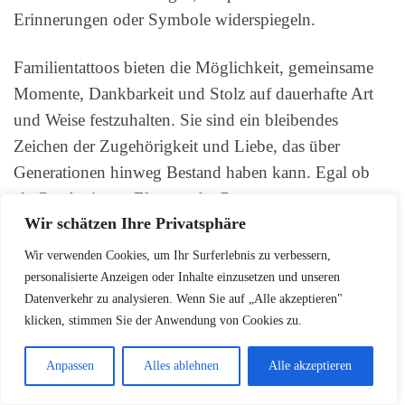
Erinnerungen oder Symbole widerspiegeln.
Familientattoos bieten die Möglichkeit, gemeinsame
Momente, Dankbarkeit und Stolz auf dauerhafte Art
und Weise festzuhalten. Sie sind ein bleibendes
Zeichen der Zugehörigkeit und Liebe, das über
Generationen hinweg Bestand haben kann. Egal ob
als Geschwister-, Eltern- oder Partnertattoo,
Wir schätzen Ihre Privatsphäre
Familientattoos schaffen eine symbolische
Verbindung, die weit über das Tattoo selbst
Wir verwenden Cookies, um Ihr Surferlebnis zu verbessern,
hinausgeht.
personalisierte Anzeigen oder Inhalte einzusetzen und unseren
Datenverkehr zu analysieren. Wenn Sie auf „Alle akzeptieren"
klicken, stimmen Sie der Anwendung von Cookies zu.
FAQ
Anpassen
Alles ablehnen
Alle akzeptieren