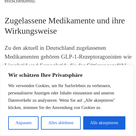
entscheidend.
Zugelassene Medikamente und ihre
Wirkungsweise
Zu den aktuell in Deutschland zugelassenen
Medikamenten gehören GLP-1-Rezeptoragonisten wie
Liraglutid und Semaglutid, die das Sättigungsgefühl
verstärken und den Appetit reduzieren. Sie werden
Wir schätzen Ihre Privatsphäre
ursprünglich zur Behandlung von Diabetes eingesetzt
Wir verwenden Cookies, um Ihr Surferlebnis zu verbessern,
und haben sich auch bei der Gewichtsreduktion als
personalisierte Anzeigen oder Inhalte einzusetzen und unseren
wirksam erwiesen.
Datenverkehr zu analysieren. Wenn Sie auf „Alle akzeptieren"
klicken, stimmen Sie der Anwendung von Cookies zu.
Weitere Wirkstoffe wie Orlistat hemmen die
Anpassen
Alles ablehnen
Alle akzeptieren
Fettaufnahme im Darm, wodurch etwa 30% der
aufgenommenen Fette ungenutzt ausgeschieden