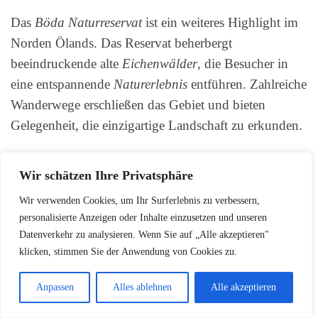
Das
Böda Naturreservat
ist ein weiteres Highlight im
Norden Ölands. Das Reservat beherbergt
beeindruckende alte
Eichenwälder
, die Besucher in
eine entspannende
Naturerlebnis
entführen. Zahlreiche
Wanderwege erschließen das Gebiet und bieten
Gelegenheit, die einzigartige Landschaft zu erkunden.
Öland ist eine Insel voller Kontraste und
Wir schätzen Ihre Privatsphäre
Überraschungen. Neben den bekannten
Wir verwenden Cookies, um Ihr Surferlebnis zu verbessern,
Sehenswürdigkeiten im Süden warten im Norden der
personalisierte Anzeigen oder Inhalte einzusetzen und unseren
Insel weitere lohnenswerte Attraktionen darauf, von
Datenverkehr zu analysieren. Wenn Sie auf „Alle akzeptieren"
Besuchern entdeckt zu werden.
klicken, stimmen Sie der Anwendung von Cookies zu.
Anpassen
Alles ablehnen
Alle akzeptieren
Die mystischen Rauken