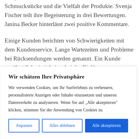
Schmuckstücke und die Vielfalt der Produkte. Svenja
Fischer teilt ihre Begeisterung in drei Bewertungen.
Janina Becker hinterlässt zwei positive Kommentare.
Einige Kunden berichten von Schwierigkeiten mit
dem Kundenservice. Lange Wartezeiten und Probleme
bei Rücksendungen werden genannt. Ein Kunde
erwähnt Schwierigkeiten bei der Einlösung von
Gutscheinen auf bestimmten Plattformen.
Wir schätzen Ihre Privatsphäre
Wir verwenden Cookies, um Ihr Surferlebnis zu verbessern,
Trotz einzelner Kritikpunkte überwiegt die positive
personalisierte Anzeigen oder Inhalte einzusetzen und unseren
Resonanz. Der Pandora Adventskalender bleibt ein
Datenverkehr zu analysieren. Wenn Sie auf „Alle akzeptieren"
klicken, stimmen Sie der Anwendung von Cookies zu.
beliebtes Geschenk in der Vorweihnachtszeit. Die
tägliche Freude über neue Pandora Charms und
Anpassen
Alles ablehnen
Alle akzeptieren
Armbänder steht im Vordergrund der meisten
Erfahrungsberichte.