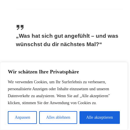
„Was hat sich gut angefühlt – und was
wünschst du dir nächstes Mal?“
Wir schätzen Ihre Privatsphäre
Wir verwenden Cookies, um Ihr Surferlebnis zu verbessern,
personalisierte Anzeigen oder Inhalte einzusetzen und unseren
Datenverkehr zu analysieren. Wenn Sie auf „Alle akzeptieren"
Wichtig:
Konsens und Komfort stehen über
klicken, stimmen Sie der Anwendung von Cookies zu.
Performance. Mit Geduld vertieft sich die Sexualität
oft nachhaltig.
Anpassen
Alles ablehnen
Alle akzeptieren