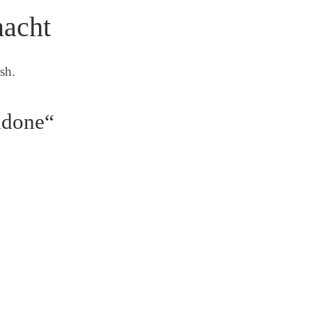
macht
sh.
ndone“