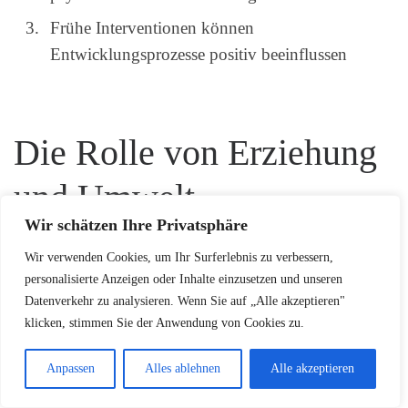
Frühe Interventionen können
Entwicklungsprozesse positiv beeinflussen
Die Rolle von Erziehung
und Umwelt
Wir schätzen Ihre Privatsphäre
Die Psychosexuelle Entwicklung nach Freud wird
Wir verwenden Cookies, um Ihr Surferlebnis zu verbessern,
maßgeblich durch Erziehung und Umwelteinflüsse
personalisierte Anzeigen oder Inhalte einzusetzen und unseren
Datenverkehr zu analysieren. Wenn Sie auf „Alle akzeptieren"
geprägt. Elterliche Interaktionen und soziale Umstände
klicken, stimmen Sie der Anwendung von Cookies zu.
spielen eine entscheidende Rolle in der Triebtheorie
und beeinflussen die psychische Entwicklung von
Anpassen
Alles ablehnen
Alle akzeptieren
Kindern fundamental.