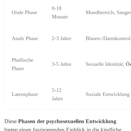
0-18
Orale Phase
Mundbereich, Sauge
Monate
Anale Phase
2-3 Jahre
Blasen-/Darmkontrol
Phallische
3-5 Jahre
Sexuelle Identität,
Ö
Phase
5-12
Latenzphase
Soziale Entwicklung
Jahre
Diese
Phasen der psychosexuellen Entwicklung
bieten einen faszinierenden Einblick in die kindliche