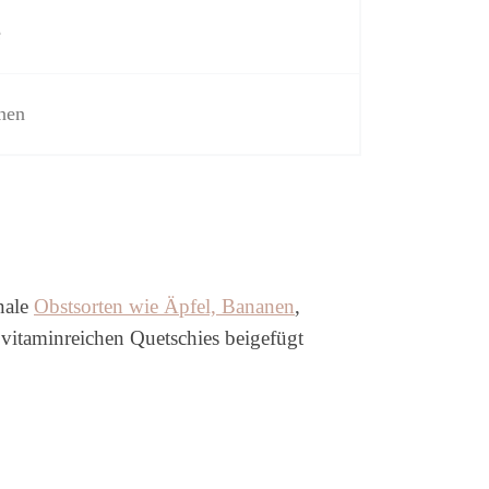
e
nen
onale
Obstsorten wie Äpfel, Bananen
,
vitaminreichen Quetschies beigefügt