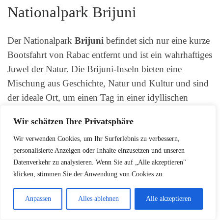
Nationalpark Brijuni
Der Nationalpark
Brijuni
befindet sich nur eine kurze
Bootsfahrt von Rabac entfernt und ist ein wahrhaftiges
Juwel der Natur. Die Brijuni-Inseln bieten eine
Mischung aus Geschichte, Natur und Kultur und sind
der ideale Ort, um einen Tag in einer idyllischen
Umgebung zu verbringen. Das Naturreservat
Wir schätzen Ihre Privatsphäre
beherbergt eine Vielzahl von Tieren und Pflanzen und
wird sowohl Kindern als auch Erwachsenen
Wir verwenden Cookies, um Ihr Surferlebnis zu verbessern,
personalisierte Anzeigen oder Inhalte einzusetzen und unseren
unvergessliche Erlebnisse bieten.
Datenverkehr zu analysieren. Wenn Sie auf „Alle akzeptieren"
klicken, stimmen Sie der Anwendung von Cookies zu.
Besondere Strände rund um
Anpassen
Alles ablehnen
Alle akzeptieren
Rabac