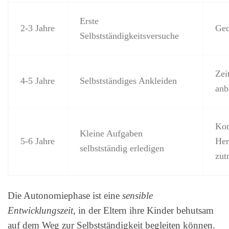
Erste
2-3 Jahre
Ged
Selbstständigkeitsversuche
Zei
4-5 Jahre
Selbstständiges Ankleiden
anb
Kom
Kleine Aufgaben
5-6 Jahre
Her
selbstständig erledigen
zut
Die Autonomiephase ist eine
sensible
Entwicklungszeit
, in der Eltern ihre Kinder behutsam
auf dem Weg zur Selbstständigkeit begleiten können.