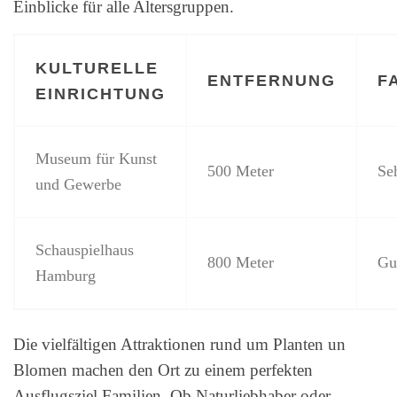
Einblicke für alle Altersgruppen.
KULTURELLE
ENTFERNUNG
F
EINRICHTUNG
Museum für Kunst
500 Meter
Se
und Gewerbe
Schauspielhaus
800 Meter
Gu
Hamburg
Die vielfältigen Attraktionen rund um Planten un
Blomen machen den Ort zu einem perfekten
Ausflugsziel Familien. Ob Naturliebhaber oder