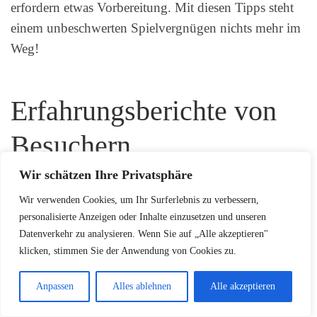
erfordern etwas Vorbereitung. Mit diesen Tipps steht
einem unbeschwerten Spielvergnügen nichts mehr im
Weg!
Erfahrungsberichte von
Besuchern
Wir schätzen Ihre Privatsphäre
Die
Spielplätze Hamburg
bieten einzigartige
Wir verwenden Cookies, um Ihr Surferlebnis zu verbessern,
Erlebnisse für Kinder, und der Planten un Blomen
personalisierte Anzeigen oder Inhalte einzusetzen und unseren
Spielplatz begeistert Familien mit seinen vielfältigen
Datenverkehr zu analysieren. Wenn Sie auf „Alle akzeptieren"
Kinder Freizeitaktivitäten. Besucher teilen ihre
klicken, stimmen Sie der Anwendung von Cookies zu.
authentischen Erfahrungen und Eindrücke von diesem
Anpassen
Alles ablehnen
Alle akzeptieren
besonderen Ort.