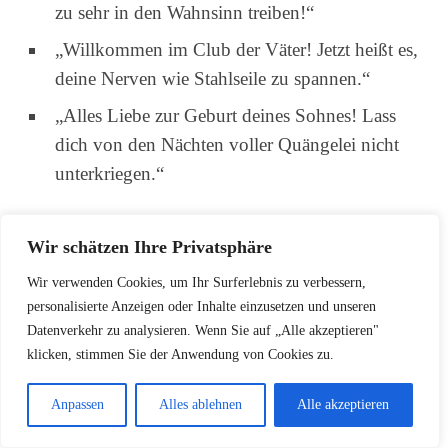
zu sehr in den Wahnsinn treiben!“
„Willkommen im Club der Väter! Jetzt heißt es,
deine Nerven wie Stahlseile zu spannen.“
„Alles Liebe zur Geburt deines Sohnes! Lass
dich von den Nächten voller Quängelei nicht
unterkriegen.“
Wir schätzen Ihre Privatsphäre
Von Baby zum Teenie:
Wir verwenden Cookies, um Ihr Surferlebnis zu verbessern,
Humorvolle Glückwünsche
personalisierte Anzeigen oder Inhalte einzusetzen und unseren
Datenverkehr zu analysieren. Wenn Sie auf „Alle akzeptieren"
„Herzlichen Glückwunsch! Jetzt beginnt der
klicken, stimmen Sie der Anwendung von Cookies zu.
Kampf um die Couch und die Fernbedienung.“
Anpassen
Alles ablehnen
Alle akzeptieren
„Dein Sohn ist endlich da – ab jetzt heißt es