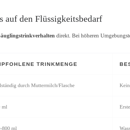
 auf den Flüssigkeitsbedarf
äuglingstrinkverhalten
direkt. Bei höheren Umgebungstem
MPFOHLENE TRINKMENGE
BE
lständig durch Muttermilch/Flasche
Kein
 ml
Erst
-800 ml
Wass