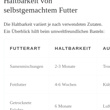
Haltbarkeit von
selbstgemachtem Futter
Die Haltbarkeit variiert je nach verwendeten Zutaten.
Ein Überblick hilft beim umweltfreundlichen Basteln:
FUTTERART
HALTBARKEIT
A
Samenmischungen
2-3 Monate
Tro
Fettfutter
4-6 Wochen
Küh
Getrocknete
6 Monate
Luf
Früchte