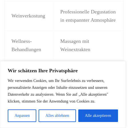
Professionelle Degustation
Weinverkostung
in entspannter Atmosphäre
Wellness-
Massagen mit
Behandlungen
Weinextrakten
Wir schätzen Ihre Privatsphäre
Der Genuss von Wein kann nicht nur geschmacklich,
sondern auch als Erlebnis zur Entspannung
Wir verwenden Cookies, um Ihr Surferlebnis zu verbessern,
beitragen.
personalisierte Anzeigen oder Inhalte einzusetzen und unseren
Datenverkehr zu analysieren. Wenn Sie auf „Alle akzeptieren"
klicken, stimmen Sie der Anwendung von Cookies zu.
Anpassen
Alles ablehnen
Alle akzeptieren