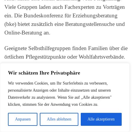
Viele Gruppen laden auch Fachexperten zu Vorträgen
ein. Die Bundeskonferenz für Erziehungsberatung
(bke) bietet zusätzlich eine Beratungsstellensuche und
Online-Beratung an.
Geeignete Selbsthilfegruppen finden Familien über die
örtlichen Pflegestützpunkte oder Wohlfahrtsverbände.
Auch Krankenhäuser und Arztpraxen können
Wir schätzen Ihre Privatsphäre
entsprechende Kontakte vermitteln. Online-Foren
ergänzen die persönlichen Treffen und ermöglichen
Wir verwenden Cookies, um Ihr Surferlebnis zu verbessern,
Austausch rund um die Uhr.
personalisierte Anzeigen oder Inhalte einzusetzen und unseren
Datenverkehr zu analysieren. Wenn Sie auf „Alle akzeptieren"
klicken, stimmen Sie der Anwendung von Cookies zu.
Rechtliche Vorsorge und
Anpassen
Alles ablehnen
Alle akzeptieren
Vollmachten rechtzeitig