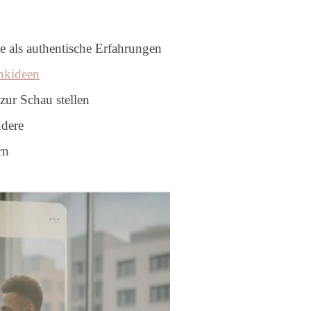
te als authentische Erfahrungen
nkideen
zur Schau stellen
ndere
rn