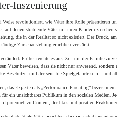
ter-Inszenierung
d Weise revolutioniert, wie Väter ihre Rolle präsentiere
tos, auf denen strahlende Väter mit ihren Kindern zu sehen s
ung, die in der Realität so nicht existiert. Der Druck, am
ständige Zurschaustellung erheblich verstärkt.
erändert. Früher reichte es aus, Zeit mit der Familie zu ve
sen Väter beweisen, dass sie nicht nur anwesend, sondern 
arke Beschützer und der sensible Spielgefährte sein – und 
, das Experten als „Performance-Parenting“ bezeichnen. Vä
n für ein unsichtbares Publikum in den sozialen Medien. J
 potentiell zu Content, der likes und positive Reaktionen
 erheblich. Viele Väter berichten, dass sie sich dabei erta