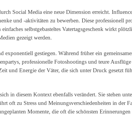
durch Social Media eine neue Dimension erreicht. Influenc
nke und -aktivitäten zu bewerben. Diese professionell prod
n einfaches selbstgebasteltes Vatertagsgeschenk wirkt plötz
 Medien gezeigt werden.
ind exponentiell gestiegen. Während früher ein gemeinsame
partys, professionelle Fotoshootings und teure Ausflüge e
eit und Energie der Väter, die sich unter Druck gesetzt fü
 sich in diesem Kontext ebenfalls verändert. Sie stehen un
ührt oft zu Stress und Meinungsverschiedenheiten in der F
ungeplanten Momente, die oft die schönsten Erinnerungen 