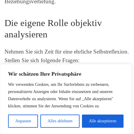
Beziehungsvertiefung.
Die eigene Rolle objektiv
analysieren
Nehmen Sie sich Zeit für eine ehrliche Selbstreflexion.
Stellen Sie sich folgende Fragen:
Wir schätzen Ihre Privatsphäre
Welche Rolle habe ich im Konflikt gespielt?
Wir verwenden Cookies, um Ihr Surferlebnis zu verbessern,
Welche Gefühle haben mein Verhalten
personalisierte Anzeigen oder Inhalte einzusetzen und unseren
beeinflusst?
Datenverkehr zu analysieren. Wenn Sie auf „Alle akzeptieren"
klicken, stimmen Sie der Anwendung von Cookies zu.
Was kann ich beim nächsten Mal anders
machen?
Anpassen
Alles ablehnen
Alle akzeptieren