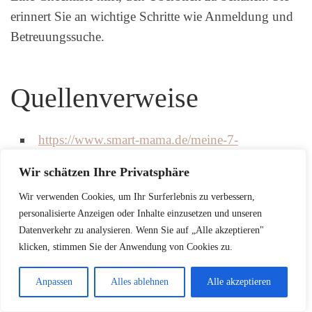
erinnert Sie an wichtige Schritte wie Anmeldung und
Betreuungssuche.
Quellenverweise
https://www.smart-mama.de/meine-7-
geheimtipps-fuer-einen-sorglosen-
Wir schätzen Ihre Privatsphäre
wiedereinstieg-nach-der-elternzeit/
Wir verwenden Cookies, um Ihr Surferlebnis zu verbessern,
https://www.aok.de/pk/magazin/familie/eltern/ti
personalisierte Anzeigen oder Inhalte einzusetzen und unseren
pps-fuer-den-wiedereinstieg-nach-der-elternzeit/
Datenverkehr zu analysieren. Wenn Sie auf „Alle akzeptieren"
klicken, stimmen Sie der Anwendung von Cookies zu.
https://www.workwise.io/karriereguide/arbeitsall
tag/wiedereinstieg-nach-elternzeit
Anpassen
Alles ablehnen
Alle akzeptieren