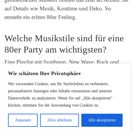
auf Details wie Musik, Kostüme und Deko. So
entsteht ein echtes 80er Feeling.
Welche Musikstile sind für eine
80er Party am wichtigsten?
Eine Playlist mit Synthpop, New Wave, Rock und
Disco-Hits ist ideal. Michael Jackson, Madonna,
Wir schätzen Ihre Privatsphäre
Depeche Mode, Cyndi Lauper und Queen sind
Wir verwenden Cookies, um Ihr Surferlebnis zu verbessern,
unverzichtbar.
personalisierte Anzeigen oder Inhalte einzusetzen und unseren
Datenverkehr zu analysieren. Wenn Sie auf „Alle akzeptieren"
klicken, stimmen Sie der Anwendung von Cookies zu.
Was gehört zu einem perfekten
80er Jahre Outfit?
Anpassen
Alles ablehnen
Alle akzeptieren
Neonfarben, Leggings, Schulterpolster und