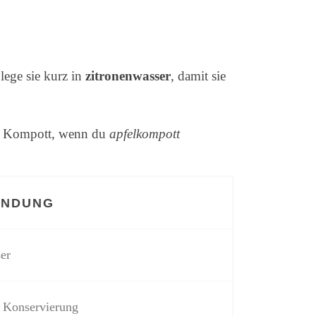
ege sie kurz in
zitronenwasser
, damit sie
 im Kompott, wenn du
apfelkompott
ENDUNG
er
ge Konservierung