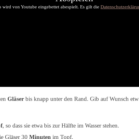
 wird von Youtube eingebettet abespielt. Es gilt die
Datenschutzerklär
ten
Gläser
bis knapp unter den Rand. Gib auf Wunsch et
f
, so dass sie etwa bis zur Hälfte im Wasser stehen.
ie Gläser 30
Minuten
im Topf.