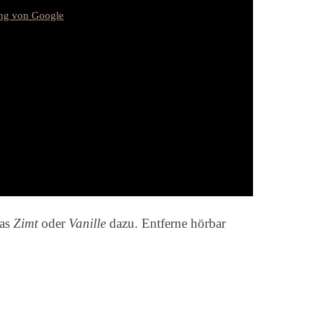
ung von Google
was
Zimt
oder
Vanille
dazu. Entferne hörbar