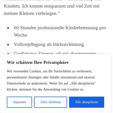
Kindern. Ich konnte entspannen und viel Zeit mit
meinen Kleinen verbringen.“
60 Stunden professionelle Kinderbetreuung pro
Woche
Vollverpflegung als Inklusivleistung
Großzügige Zimmer, oft mit abgetrenntem
Kinderzimmer
Wir schätzen Ihre Privatsphäre
Indoor-Spielplätze und Kinderkino
Wir verwenden Cookies, um Ihr Surferlebnis zu verbessern,
personalisierte Anzeigen oder Inhalte einzusetzen und unseren
Sportliche Aktivitäten wie Stand-Up-Paddling
Datenverkehr zu analysieren. Wenn Sie auf „Alle akzeptieren"
klicken, stimmen Sie der Anwendung von Cookies zu.
Eine alleinerziehende Mutter berichtet: „Die 24-
Anpassen
Alles ablehnen
Alle akzeptieren
Stunden-Rezeption war Gold wert. Und das
Kinderbuffet hat selbst meinen wählerischen Esser