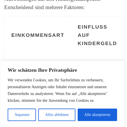
Entscheidend sind mehrere Faktoren:
EINFLUSS
EINKOMMENSART
AUF
KINDERGELD
Keine direkten
Reguläres Gehalt
Wir schätzen Ihre Privatsphäre
Einschränkungen
Wir verwenden Cookies, um Ihr Surferlebnis zu verbessern,
personalisierte Anzeigen oder Inhalte einzusetzen und unseren
Individuelle
Datenverkehr zu analysieren. Wenn Sie auf „Alle akzeptieren"
Selbständigeneinkommen
klicken, stimmen Sie der Anwendung von Cookies zu.
Prüfung möglich
Anpassen
Alles ablehnen
Alle akzeptieren
Meist keine
Nebeneinkünfte