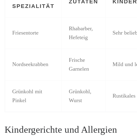
ZUTATEN
KINDER
SPEZIALITÄT
Rhabarber,
Friesentorte
Sehr belie
Hefeteig
Frische
Nordseekrabben
Mild und l
Garnelen
Grünkohl mit
Grünkohl,
Rustikales
Pinkel
Wurst
Kindergerichte und Allergien