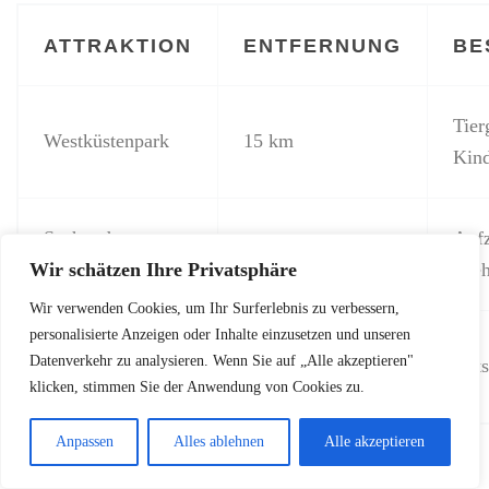
ATTRAKTION
ENTFERNUNG
BE
Tier
Westküstenpark
15 km
Kind
Seehundzentrum
Aufz
20 km
Friedrichskoog
See
Wir schätzen Ihre Privatsphäre
Wir verwenden Cookies, um Ihr Surferlebnis zu verbessern,
personalisierte Anzeigen oder Inhalte einzusetzen und unseren
Erlebnisbad
Datenverkehr zu analysieren. Wenn Sie auf „Alle akzeptieren"
10 km
Ruts
Büsum
klicken, stimmen Sie der Anwendung von Cookies zu.
Anpassen
Alles ablehnen
Alle akzeptieren
Tipp: Viele Bauernhöfe bieten vergünstigte