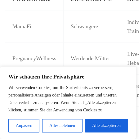
Indiv
MamaFit
Schwangere
Trai
Live
PregnancyWellness
Werdende Mütter
Heb
Wir schätzen Ihre Privatsphäre
Vide
Wir verwenden Cookies, um Ihr Surferlebnis zu verbessern,
BeckenbodenPro
Alle Trimester
Übun
personalisierte Anzeigen oder Inhalte einzusetzen und unseren
Datenverkehr zu analysieren. Wenn Sie auf „Alle akzeptieren"
klicken, stimmen Sie der Anwendung von Cookies zu.
Community und Austausch
Anpassen
Alles ablehnen
Alle akzeptieren