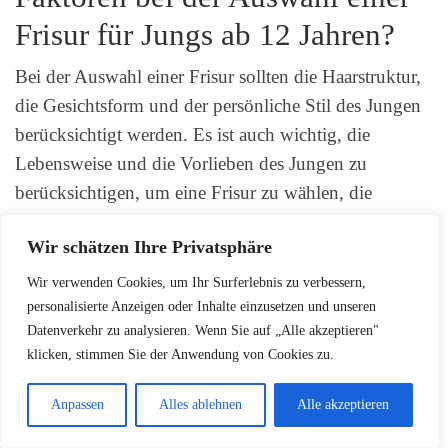
Frisur für Jungs ab 12 Jahren?
Bei der Auswahl einer Frisur sollten die Haarstruktur,
die Gesichtsform und der persönliche Stil des Jungen
berücksichtigt werden. Es ist auch wichtig, die
Lebensweise und die Vorlieben des Jungen zu
berücksichtigen, um eine Frisur zu wählen, die
praktisch und pflegeleicht ist.
Wir schätzen Ihre Privatsphäre
Wir verwenden Cookies, um Ihr Surferlebnis zu verbessern,
Welche Frisuren sind für
personalisierte Anzeigen oder Inhalte einzusetzen und unseren
sportliche Jungs geeignet?
Datenverkehr zu analysieren. Wenn Sie auf „Alle akzeptieren"
klicken, stimmen Sie der Anwendung von Cookies zu.
Für sportliche Jungs sind praktische und pflegeleichte
Frisuren am besten geeignet. Kurzhaarschnitte sind
Anpassen
Alles ablehnen
Alle akzeptieren
eine gute Option, da sie leicht zu stylen sind und nicht