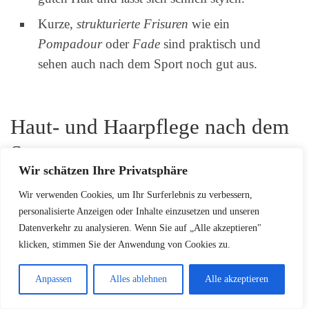
Kurze,
strukturierte Frisuren
wie ein
Pompadour
oder
Fade
sind praktisch und
sehen auch nach dem Sport noch gut aus.
Haut- und Haarpflege nach dem
Sport
Wir schätzen Ihre Privatsphäre
Nach der sportlichen Aktivität ist es wichtig, die Haare
Wir verwenden Cookies, um Ihr Surferlebnis zu verbessern,
und Kopfhaut gründlich zu reinigen. Ein mildes
personalisierte Anzeigen oder Inhalte einzusetzen und unseren
Datenverkehr zu analysieren. Wenn Sie auf „Alle akzeptieren"
Shampoo
entfernt Schweiß und Schmutz, während
klicken, stimmen Sie der Anwendung von Cookies zu.
ein
Conditioner
die Locken wieder pflegt und
geschmeidig macht. Eine
intensivere Haarmaske
kann
Anpassen
Alles ablehnen
Alle akzeptieren
zusätzlich die Feuchtigkeit spenden, die die Locken