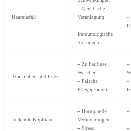
Schwankungen
– Genetische
–
Haarausfall
Veranlagung
–
–
U
Immunologische
Störungen
– Zu häufiges
–
Waschen
W
Trockenheit und Frizz
– Falsche
–
Pflegeprodukte
P
– Hormonelle
–
Juckende Kopfhaut
Veränderungen
–
– Stress
–