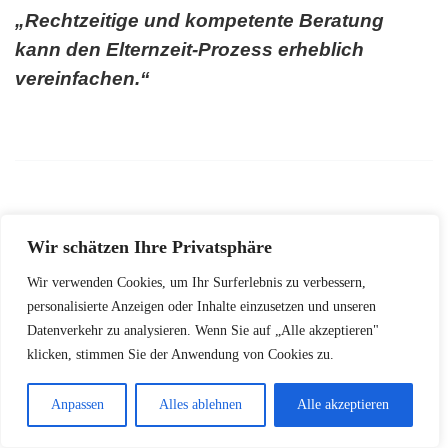
„Rechtzeitige und kompetente Beratung
kann den Elternzeit-Prozess erheblich
vereinfachen.“
Unterstützung durch Arbeitgeber
Wir schätzen Ihre Privatsphäre
Viele Unternehmen bieten interne
Elternzeit
Wir verwenden Cookies, um Ihr Surferlebnis zu verbessern,
personalisierte Anzeigen oder Inhalte einzusetzen und unseren
Beratung
an. Sprechen Sie frühzeitig mit Ihrer
Datenverkehr zu analysieren. Wenn Sie auf „Alle akzeptieren"
Personalabteilung, um individuelle Lösungen zu
klicken, stimmen Sie der Anwendung von Cookies zu.
finden.
Anpassen
Alles ablehnen
Alle akzeptieren
Wichtige Beratungsaspekte umfassen: