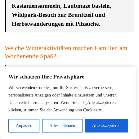
Kastaniensammeln, Laubmaze basteln,
Wildpark-Besuch zur Brunftzeit und
Herbstwanderungen mit Pilzsuche.
Welche Winteraktivitäten machen Familien am
Wochenende Spaß?
Schlittenfahren, Eislaufen,
Wir schätzen Ihre Privatsphäre
Weihnachtsmärkte, Hallenbäder und Indoor-
Wir verwenden Cookies, um Ihr Surferlebnis zu verbessern,
Kletterparks sind die verlässlichsten
personalisierte Anzeigen oder Inhalte einzusetzen und unseren
Winteroptionen.
Datenverkehr zu analysieren. Wenn Sie auf „Alle akzeptieren"
klicken, stimmen Sie der Anwendung von Cookies zu.
Anpassen
Alles ablehnen
Alle akzeptieren
Was gehört in die Packliste für einen