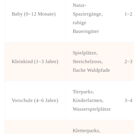
Natur-
Baby (0–12 Monate)
Spaziergänge,
1–2
ruhige
Bauerngüter
Spielplätze,
Kleinkind (1–3 Jahre)
Streichelzoos,
2–3
flache Waldpfade
Tierparks,
Vorschule (4–6 Jahre)
Kinderfarmen,
3–4
Wasserspielplätze
Kletterparks,