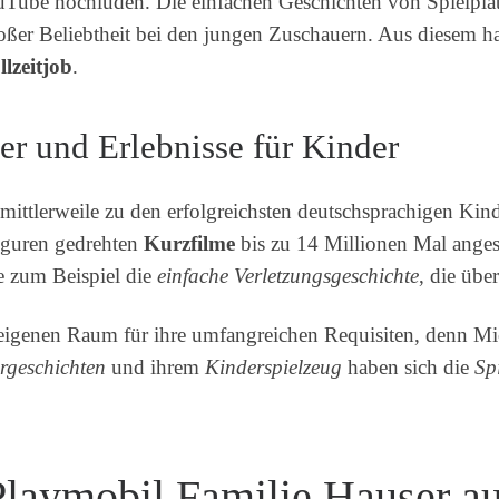
uTube hochluden. Die einfachen Geschichten von Spielpla
großer Beliebtheit bei den jungen Zuschauern. Aus diesem 
llzeitjob
.
er und Erlebnisse für Kinder
mittlerweile zu den erfolgreichsten deutschsprachigen Ki
iguren gedrehten
Kurzfilme
bis zu 14 Millionen Mal angesc
e zum Beispiel die
einfache Verletzungsgeschichte
, die übe
eigenen Raum für ihre umfangreichen Requisiten, denn Mi
rgeschichten
und ihrem
Kinderspielzeug
haben sich die
Sp
 Playmobil Familie Hauser 