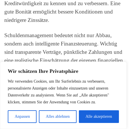
Kreditwürdigkeit zu kennen und zu verbessern. Eine
gute Bonität ermöglicht bessere Konditionen und
niedrigere Zinssätze.
Schuldenmanagement bedeutet nicht nur Abbau,
sondern auch intelligente Finanzsteuerung. Wichtig
sind transparente Verträge, pünktliche Zahlungen und
eine realistische Einschätzung der eigenen finanziellen
Möglichkeiten. Beratungsstellen und Finanzexperten
Wir schätzen Ihre Privatsphäre
können wertvolle Unterstützung bei komplexen
Wir verwenden Cookies, um Ihr Surferlebnis zu verbessern,
Kreditfragen bieten.
personalisierte Anzeigen oder Inhalte einzusetzen und unseren
Datenverkehr zu analysieren. Wenn Sie auf „Alle akzeptieren"
Der Schlüssel zum erfolgreichen Umgang mit
klicken, stimmen Sie der Anwendung von Cookies zu.
Krediten liegt in der Bildung und Vorbereitung.
Anpassen
Alles ablehnen
Alle akzeptieren
Mütter sollten sich nicht von finanziellen
Herausforderungen entmutigen lassen, sondern