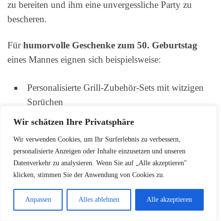
zu bereiten und ihm eine unvergessliche Party zu
bescheren.
Für
humorvolle Geschenke zum 50. Geburtstag
eines Mannes eignen sich beispielsweise:
Personalisierte Grill-Zubehör-Sets mit witzigen
Sprüchen
Ein hochwertiger Whisky-Dekanter, um den
Wir schätzen Ihre Privatsphäre
besonderen Anlass zu feiern
Wir verwenden Cookies, um Ihr Surferlebnis zu verbessern,
personalisierte Anzeigen oder Inhalte einzusetzen und unseren
Eine maßgefertigte Sternenkarte mit Widmung
Datenverkehr zu analysieren. Wenn Sie auf „Alle akzeptieren"
für den Geburtstagshelden
klicken, stimmen Sie der Anwendung von Cookies zu.
Ein Moos-Gemälde mit einer kreativen
Darstellung des Jubilars
Anpassen
Alles ablehnen
Alle akzeptieren
Ein Malen-nach-Zahlen-Set, um die