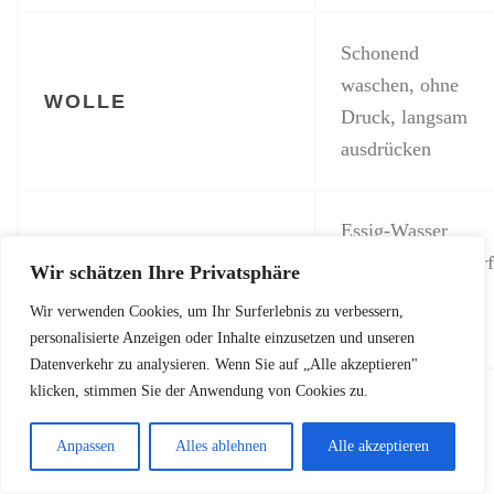
Schonend
waschen, ohne
WOLLE
Druck, langsam
ausdrücken
Essig-Wasser
bürsten, bei Bedarf
Wir schätzen Ihre Privatsphäre
SNEAKER/SCHUHE
Peroxid-
Wir verwenden Cookies, um Ihr Surferlebnis zu verbessern,
Backpulver-Paste
personalisierte Anzeigen oder Inhalte einzusetzen und unseren
Datenverkehr zu analysieren. Wenn Sie auf „Alle akzeptieren"
klicken, stimmen Sie der Anwendung von Cookies zu.
Fleckenentfernung auf
Anpassen
Alles ablehnen
Alle akzeptieren