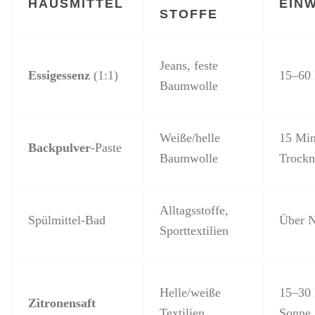
HAUSMITTEL
EINW
STOFFE
Jeans, feste
Essigessenz
(1:1)
15–60 
Baumwolle
Weiße/helle
15 Min
Backpulver
-Paste
Baumwolle
Trockn
Alltagsstoffe,
Spülmittel-Bad
Über N
Sporttextilien
Helle/weiße
15–30 
Zitronensaft
Textilien
Sonne