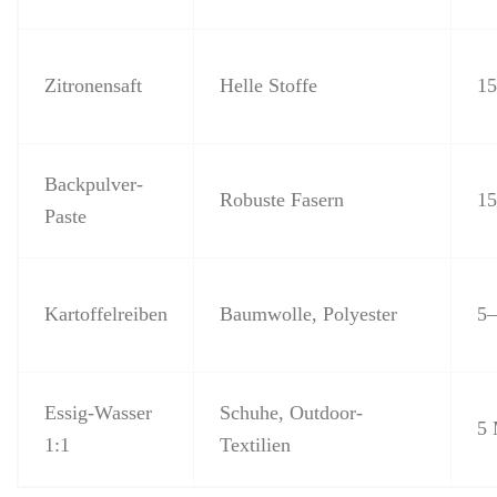
Zitronensaft
Helle Stoffe
15
Backpulver-
Robuste Fasern
15
Paste
Kartoffelreiben
Baumwolle, Polyester
5–
Essig-Wasser
Schuhe, Outdoor-
5 
1:1
Textilien