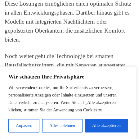
Diese Lösungen ermöglichen einen optimalen Schutz
in allen Entwicklungsphasen. Darüber hinaus gibt es
Modelle mit integrierten Nachtlichtern oder
gepolsterten Oberkanten, die zusätzlichen Komfort
bieten.
Noch weiter geht die Technologie bei smarten
Rausfallschutzgittern, die mit Sensoren ausgestattet
sind. Diese erkennen Bewegungen und warnen die
Wir schätzen Ihre Privatsphäre
Eltern, sollte sich das Kind dem Bettrand nähern.
Wir verwenden Cookies, um Ihr Surferlebnis zu verbessern,
Solche modernen Sicherheitssysteme vereinen Schutz,
personalisierte Anzeigen oder Inhalte einzusetzen und unseren
Technologie und Benutzerfreundlichkeit auf
Datenverkehr zu analysieren. Wenn Sie auf „Alle akzeptieren"
innovative Weise.
klicken, stimmen Sie der Anwendung von Cookies zu.
Insgesamt bietet der Markt für
Sicherheitsränder Bett
Anpassen
Alles ablehnen
Alle akzeptieren
und
Bettumrandung Boxspringbett
eine Vielzahl an