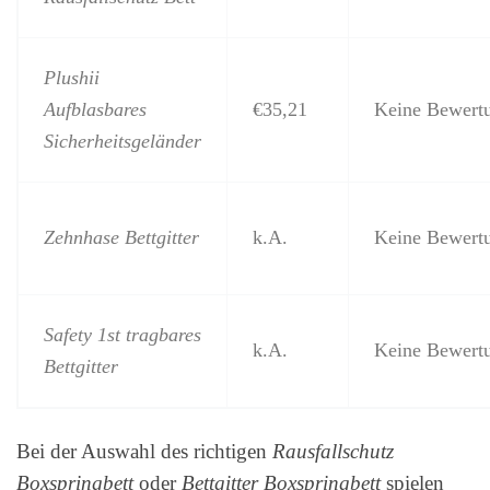
Plushii
Aufblasbares
€35,21
Keine Bewert
Sicherheitsgeländer
Zehnhase Bettgitter
k.A.
Keine Bewert
Safety 1st tragbares
k.A.
Keine Bewert
Bettgitter
Bei der Auswahl des richtigen
Rausfallschutz
Boxspringbett
oder
Bettgitter Boxspringbett
spielen