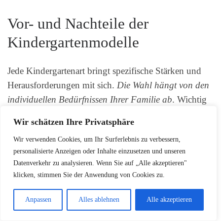
Vor- und Nachteile der
Kindergartenmodelle
Jede Kindergartenart bringt spezifische Stärken und
Herausforderungen mit sich.
Die Wahl hängt von den
individuellen Bedürfnissen Ihrer Familie ab
. Wichtig
ist eine sorgfältige Recherche und ein Besuch der
Wir schätzen Ihre Privatsphäre
potenziellen Einrichtungen.
Wir verwenden Cookies, um Ihr Surferlebnis zu verbessern,
personalisierte Anzeigen oder Inhalte einzusetzen und unseren
Datenverkehr zu analysieren. Wenn Sie auf „Alle akzeptieren"
Die Rolle der Erzieher im
klicken, stimmen Sie der Anwendung von Cookies zu.
Kindergarten
Anpassen
Alles ablehnen
Alle akzeptieren